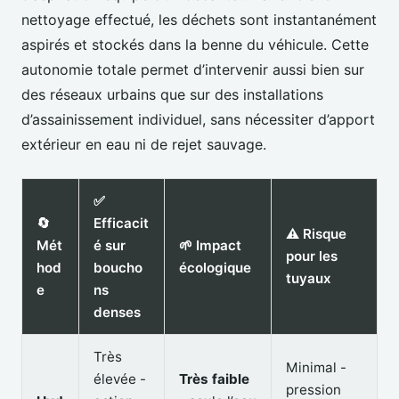
nettoyage effectué, les déchets sont instantanément
aspirés et stockés dans la benne du véhicule. Cette
autonomie totale permet d’intervenir aussi bien sur
des réseaux urbains que sur des installations
d’assainissement individuel, sans nécessiter d’apport
extérieur en eau ni de rejet sauvage.
✅
🔄
Efficacit
⚠️ Risque
Mét
é sur
🌱 Impact
pour les
hod
boucho
écologique
tuyaux
e
ns
denses
Très
Minimal -
élevée -
Très faible
pression