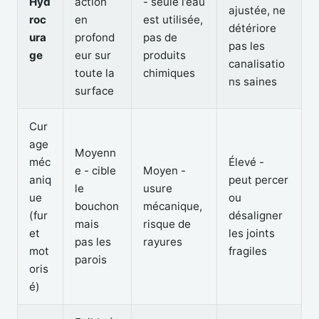
Hyd
action
- seule l’eau
ajustée, ne
roc
en
est utilisée,
détériore
ura
profond
pas de
pas les
ge
eur sur
produits
canalisatio
toute la
chimiques
ns saines
surface
Cur
age
Moyenn
méc
Élevé -
e - cible
Moyen -
aniq
peut percer
le
usure
ue
ou
bouchon
mécanique,
(fur
désaligner
mais
risque de
et
les joints
pas les
rayures
mot
fragiles
parois
oris
é)