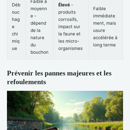
Faible à
Déb
Élevé
-
moyenn
Faible
ouc
produits
e -
immédiate
hag
corrosifs,
dépend
ment, mais
e
impact sur
de la
usure
chi
la faune et
nature
accélérée à
miq
les micro-
du
long terme
ue
organismes
bouchon
Prévenir les pannes majeures et les
refoulements