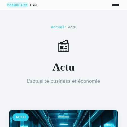
Accueil
› Actu
📰
Actu
L'actualité business et économie
ACTU