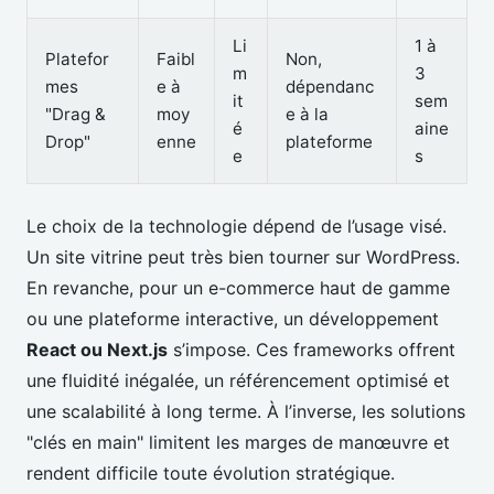
Li
1 à
Platefor
Faibl
Non,
m
3
mes
e à
dépendanc
it
sem
"Drag &
moy
e à la
é
aine
Drop"
enne
plateforme
e
s
Le choix de la technologie dépend de l’usage visé.
Un site vitrine peut très bien tourner sur WordPress.
En revanche, pour un e-commerce haut de gamme
ou une plateforme interactive, un développement
React ou Next.js
s’impose. Ces frameworks offrent
une fluidité inégalée, un référencement optimisé et
une scalabilité à long terme. À l’inverse, les solutions
"clés en main" limitent les marges de manœuvre et
rendent difficile toute évolution stratégique.