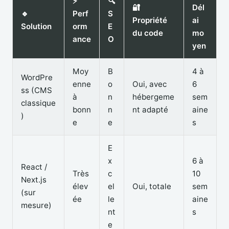
⚡
🔍
🔐
Dél
🔹
Perf
S
Propriété
ai
Solution
orm
E
du code
mo
ance
O
yen
Moy
B
4 à
WordPre
enne
o
Oui, avec
6
ss (CMS
à
n
hébergeme
sem
classique
bonn
n
nt adapté
aine
)
e
e
s
E
x
6 à
React /
Très
c
10
Next.js
élev
el
Oui, totale
sem
(sur
ée
le
aine
mesure)
nt
s
e