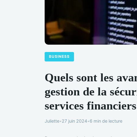
BUSINESS
Quels sont les ava
gestion de la sécu
services financier
Juliette
•
27 juin 2024
•
6 min de lecture