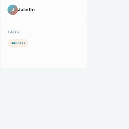
Juliette
J
TAGS
Business