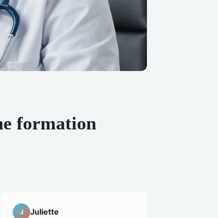
ne formation
Juliette
J