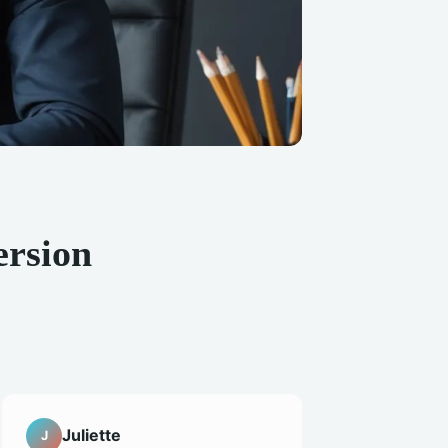
ersion
Juliette
J